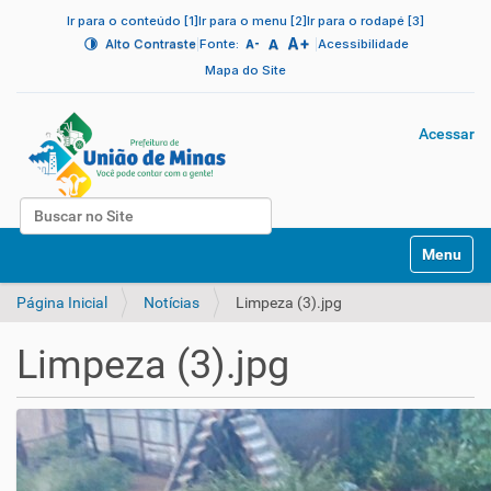
Ir para o conteúdo [1]
Ir para o menu [2]
Ir para o rodapé [3]
A+
|
A
|
Alto Contraste
Fonte:
Acessibilidade
A-
Mapa do Site
Acessar
Busca
N
Busca Avançada…
Toggle na
a
v
Página Inicial
Notícias
Limpeza (3).jpg
e
g
a
Limpeza (3).jpg
ç
ã
o