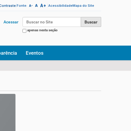
A+
|
A
|
 Contraste
Fonte:
Acessibilidade
Mapa do Site
A-
Busca
Acessar
apenas nesta seção
Busca Avançada…
parência
Eventos