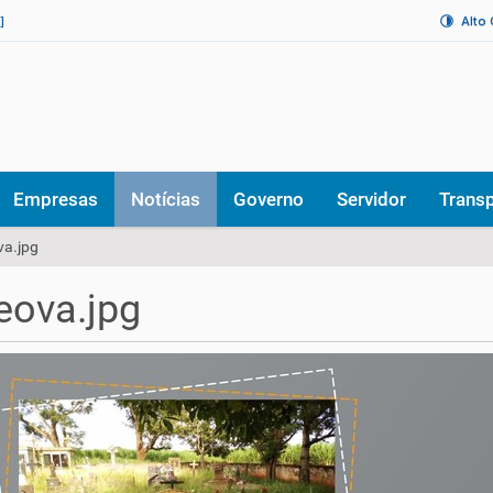
Alto
]
Empresas
Notícias
Governo
Servidor
Trans
va.jpg
geova.jpg