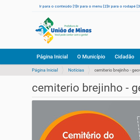
Ir para o conteúdo [1]
Ir para o menu [2]
Ir para o rodapé [3
N
Página Inicial
O Município
Cidadão
a
v
V
Página Inicial
Notícias
cemiterio brejinho - geo
e
o
g
c
a
cemiterio brejinho - 
ê
ç
e
ã
s
o
t
á
a
q
u
i