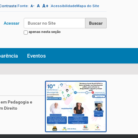
A+
|
A
|
 Contraste
Fonte:
Acessibilidade
Mapa do Site
A-
Busca
Acessar
apenas nesta seção
Busca Avançada…
parência
Eventos
a em Pedagogia e
m Direito