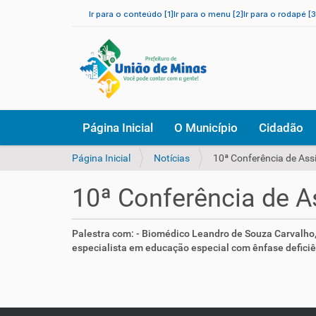
Ir para o conteúdo [1]
Ir para o menu [2]
Ir para o rodapé [3
N
Página Inicial
O Município
Cidadão
a
v
V
Página Inicial
Notícias
10ª Conferência de Assi
e
o
g
c
a
10ª Conferência de A
ê
ç
e
ã
s
o
Palestra com: - Biomédico Leandro de Souza Carvalho,
t
especialista em educação especial com ênfase deficiên
á
a
q
u
i