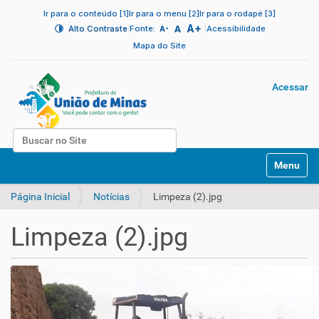
Ir para o conteúdo [1]
Ir para o menu [2]
Ir para o rodapé [3]
A+
|
A
|
Alto Contraste
Fonte:
Acessibilidade
A-
Mapa do Site
Acessar
Busca
N
Busca Avançada…
Toggle na
a
v
Página Inicial
Notícias
Limpeza (2).jpg
e
g
a
Limpeza (2).jpg
ç
ã
o