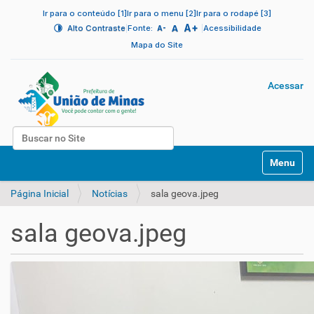
Ir para o conteúdo [1]
Ir para o menu [2]
Ir para o rodapé [3]
A+
|
A
|
Alto Contraste
Fonte:
Acessibilidade
A-
Mapa do Site
Acessar
Busca
N
Busca Avançada…
Toggle na
a
v
Página Inicial
Notícias
sala geova.jpeg
e
g
a
sala geova.jpeg
ç
ã
o