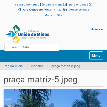
Ir para o conteúdo [1]
Ir para o menu [2]
Ir para o rodapé [3]
A+
|
A
|
Alto Contraste
Fonte:
Acessibilidade
A-
Mapa do Site
Acessar
Busca
N
Busca Avançada…
Toggle na
a
v
Página Inicial
Notícias
praça matriz-5.jpeg
e
g
a
praça matriz-5.jpeg
ç
ã
o