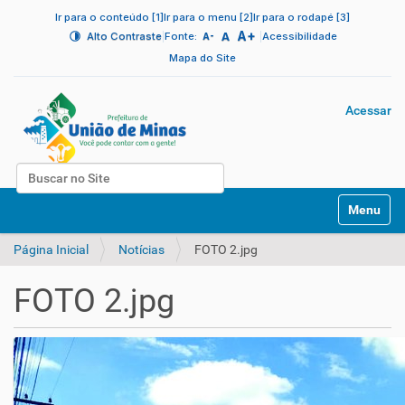
Ir para o conteúdo [1]
Ir para o menu [2]
Ir para o rodapé [3]
A+
|
A
|
Alto Contraste
Fonte:
Acessibilidade
A-
Mapa do Site
Acessar
Busca
N
Busca Avançada…
Toggle na
a
v
Página Inicial
Notícias
FOTO 2.jpg
e
g
a
FOTO 2.jpg
ç
ã
o