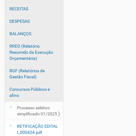
e
g
RECEITAS
a
DESPESAS
ç
ã
BALANÇOS
o
RREO (Relatório
Resumido da Execução
Orçamentária)
RGF (Relatórios de
Gestão Fiscal)
Concursos Públicos e
afins
Processo seletivo
simplificado 01/2025
RETIFICAÇÃO EDITAL
I_000424.pdf