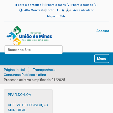
Ir para o conteúdo [1]
Ir para o menu [2]
Ir para o rodapé [3]
A+
|
A
|
Alto Contraste
Fonte:
Acessibilidade
A-
Mapa do Site
Acessar
Busca
N
Busca Avançada…
Toggle na
a
v
Página Inicial
Transparência
e
Concursos Públicos e afins
g
Processo seletivo simplificado 01/2025
a
ç
ã
PPA/LDO/LOA
o
N
a
ACERVO DE LEGISLAÇÃO
v
MUNICIPAL