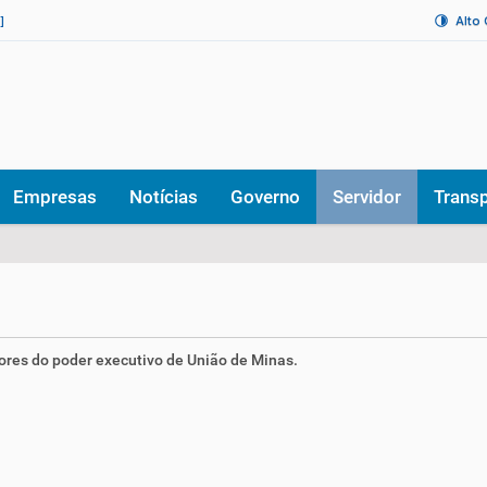
Alto
]
Empresas
Notícias
Governo
Servidor
Trans
ores do poder executivo de União de Minas.