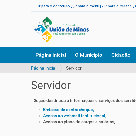
Ir para o conteúdo [1]
Ir para o menu [2]
Ir para o rodapé [3
N
Página Inicial
O Município
Cidadão
a
v
V
Página Inicial
Servidor
e
o
g
c
a
Servidor
ê
ç
e
ã
s
o
Seção destinada a informações e serviços dos servid
t
Emissão de contracheque;
á
Acesso ao webmail institucional;
a
Acesso ao plano de cargos e salários;
q
u
i