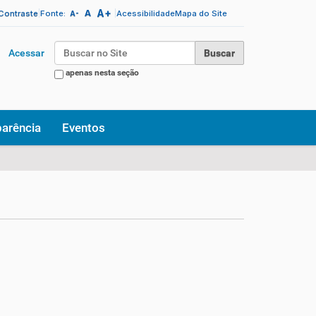
A+
|
A
|
 Contraste
Fonte:
Acessibilidade
Mapa do Site
A-
Busca
Acessar
apenas nesta seção
Busca Avançada…
parência
Eventos