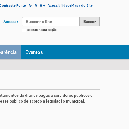
A+
|
A
|
 Contraste
Fonte:
Acessibilidade
Mapa do Site
A-
Busca
Acessar
apenas nesta seção
Busca Avançada…
parência
Eventos
ntamentos de diárias pagas a servidores públicos e
sse público de acordo a legislação municipal.