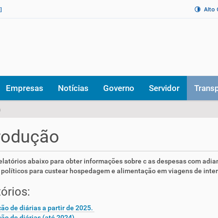
Alto
]
Empresas
Notícias
Governo
Servidor
Trans
m
rodução
elatórios abaixo para obter informações sobre c as despesas com adia
políticos para custear hospedagem e alimentação em viagens de intere
órios:
ção de diárias a partir de 2025.
ção de diárias (até 2024)