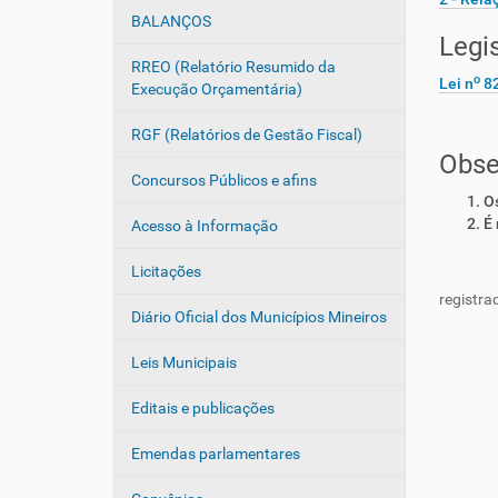
ã
:
BALANÇOS
Legi
o
RREO (Relatório Resumido da
o
Lei n
82
Execução Orçamentária)
RGF (Relatórios de Gestão Fiscal)
Obse
Concursos Públicos e afins
Os
É 
Acesso à Informação
Licitações
registra
Diário Oficial dos Municípios Mineiros
Leis Municipais
Editais e publicações
Emendas parlamentares