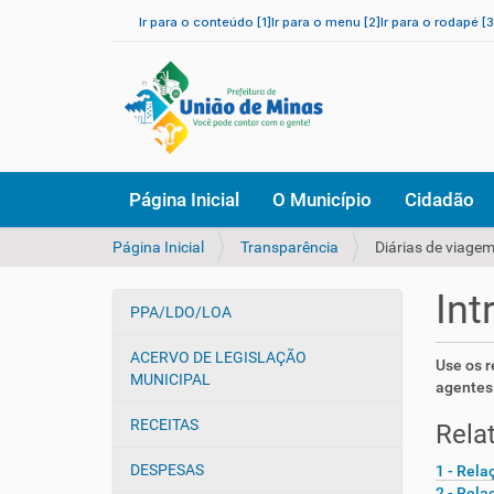
Ir para o conteúdo [1]
Ir para o menu [2]
Ir para o rodapé [3
N
Página Inicial
O Município
Cidadão
a
v
V
Página Inicial
Transparência
Diárias de viage
e
o
g
c
a
Int
ê
PPA/LDO/LOA
ç
N
e
ã
a
s
ACERVO DE LEGISLAÇÃO
o
Use os r
v
t
MUNICIPAL
agentes 
e
á
a
g
RECEITAS
Relat
q
a
u
DESPESAS
1 - Rela
ç
i
2 - Rela