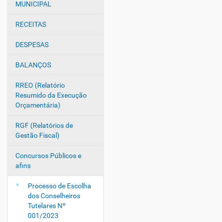
v
MUNICIPAL
e
g
RECEITAS
a
DESPESAS
ç
ã
BALANÇOS
o
RREO (Relatório
Resumido da Execução
Orçamentária)
RGF (Relatórios de
Gestão Fiscal)
Concursos Públicos e
afins
Processo de Escolha
dos Conselheiros
Tutelares Nº
001/2023