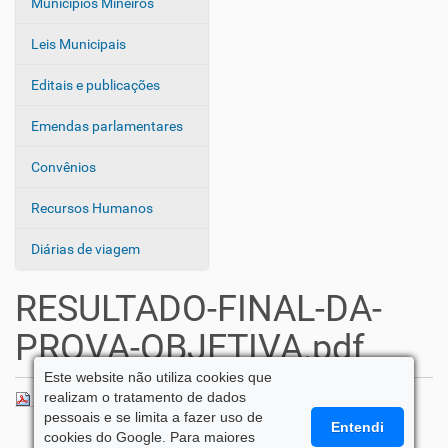
Municípios Mineiros
Leis Municipais
Editais e publicações
Emendas parlamentares
Convênios
Recursos Humanos
Diárias de viagem
RESULTADO-FINAL-DA-
PROVA-OBJETIVA.pdf
Este website não utiliza cookies que
realizam o tratamento de dados
RESULTADO-FINAL-DA-PROVA-OBJETIVA.pdf
— 136 KB
pessoais e se limita a fazer uso de
Entendi
cookies do Google. Para maiores