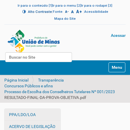
Ir para o conteúdo [1]
Ir para o menu [2]
Ir para o rodapé [3]
A+
|
A
|
Alto Contraste
Fonte:
Acessibilidade
A-
Mapa do Site
Acessar
Busca
N
Busca Avançada…
Toggle na
a
v
Página Inicial
Transparência
e
Concursos Públicos e afins
g
Processo de Escolha dos Conselheiros Tutelares Nº 001/2023
a
RESULTADO-FINAL-DA-PROVA-OBJETIVA.pdf
ç
ã
o
PPA/LDO/LOA
N
a
ACERVO DE LEGISLAÇÃO