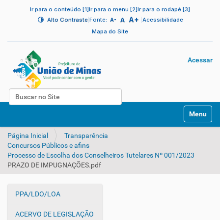
Ir para o conteúdo [1]
Ir para o menu [2]
Ir para o rodapé [3]
A+
|
A
|
Alto Contraste
Fonte:
Acessibilidade
A-
Mapa do Site
Acessar
Busca
N
Busca Avançada…
Toggle na
a
v
Página Inicial
Transparência
e
Concursos Públicos e afins
g
Processo de Escolha dos Conselheiros Tutelares Nº 001/2023
a
PRAZO DE IMPUGNAÇÕES.pdf
ç
ã
o
PPA/LDO/LOA
N
a
ACERVO DE LEGISLAÇÃO