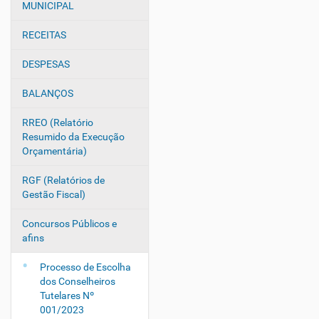
v
MUNICIPAL
e
g
RECEITAS
a
DESPESAS
ç
ã
BALANÇOS
o
RREO (Relatório
Resumido da Execução
Orçamentária)
RGF (Relatórios de
Gestão Fiscal)
Concursos Públicos e
afins
Processo de Escolha
dos Conselheiros
Tutelares Nº
001/2023