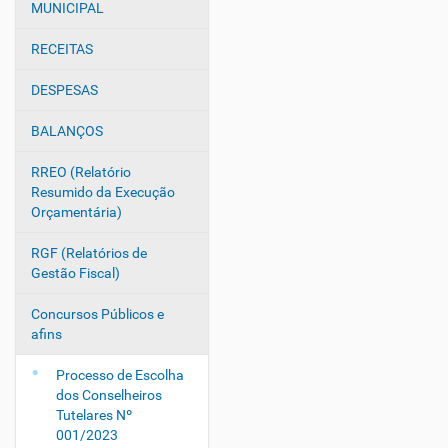
v
MUNICIPAL
e
g
RECEITAS
a
DESPESAS
ç
ã
BALANÇOS
o
RREO (Relatório
Resumido da Execução
Orçamentária)
RGF (Relatórios de
Gestão Fiscal)
Concursos Públicos e
afins
Processo de Escolha
dos Conselheiros
Tutelares Nº
001/2023