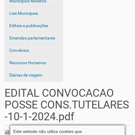
Municípios Mineiros
Leis Municipais
Editais e publicações
Emendas parlamentares
Convênios
Recursos Humanos
Diárias de viagem
EDITAL CONVOCACAO
POSSE CONS.TUTELARES
-10-1-2024.pdf
Este website não utiliza cookies que
EDITAL CONVOCACAO POSSE CONS.TUTELARES -10-1-