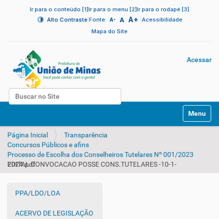
Ir para o conteúdo [1]
Ir para o menu [2]
Ir para o rodapé [3]
A+
|
A
|
Alto Contraste
Fonte:
Acessibilidade
A-
Mapa do Site
Acessar
Busca
N
Busca Avançada…
Toggle na
a
v
Página Inicial
Transparência
e
Concursos Públicos e afins
g
Processo de Escolha dos Conselheiros Tutelares Nº 001/2023
a
EDITAL CONVOCACAO POSSE CONS.TUTELARES -10-1-2024.pdf
ç
ã
o
PPA/LDO/LOA
N
a
ACERVO DE LEGISLAÇÃO