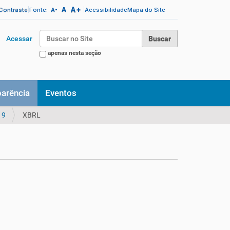
A+
|
A
|
 Contraste
Fonte:
Acessibilidade
Mapa do Site
A-
Busca
Acessar
apenas nesta seção
Busca Avançada…
parência
Eventos
19
XBRL