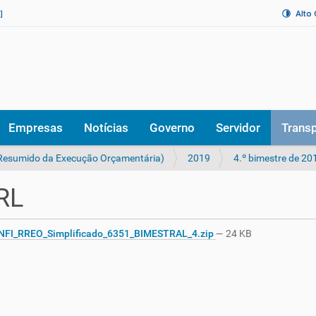
Alto
]
Empresas
Notícias
Governo
Servidor
Trans
 Resumido da Execução Orçamentária)
2019
4.º bimestre de 20
RL
FI_RREO_Simplificado_6351_BIMESTRAL_4.zip
— 24 KB