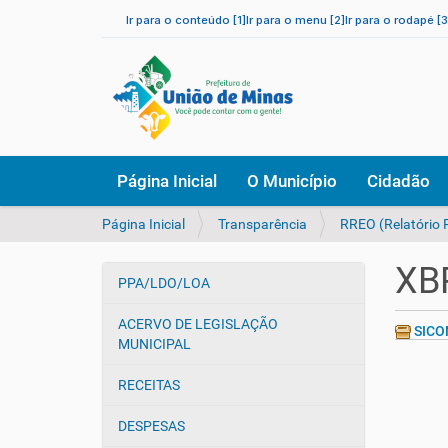
Ir para o conteúdo [1]
Ir para o menu [2]
Ir para o rodapé [3
N
Página Inicial
O Município
Cidadão
a
v
V
Página Inicial
Transparência
RREO (Relatório
e
o
g
c
a
XB
ê
PPA/LDO/LOA
ç
N
e
ã
a
s
ACERVO DE LEGISLAÇÃO
o
SICON
v
t
MUNICIPAL
e
á
a
g
RECEITAS
q
a
u
DESPESAS
ç
i