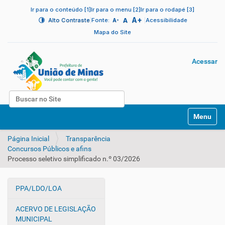
Ir para o conteúdo [1]
Ir para o menu [2]
Ir para o rodapé [3]
A+
|
A
|
Alto Contraste
Fonte:
Acessibilidade
A-
Mapa do Site
Acessar
Busca
N
Busca Avançada…
Toggle na
a
v
Página Inicial
Transparência
e
Concursos Públicos e afins
g
Processo seletivo simplificado n.º 03/2026
a
ç
ã
PPA/LDO/LOA
o
N
a
ACERVO DE LEGISLAÇÃO
v
MUNICIPAL