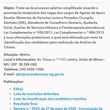
Objeto
: Trata-se de processo seletivo simplificado visando o
provimento temporário das vagas dos cargos de Agente de Apoio
Escolar, Motorista de Veículos Leves e Pesados, Cirurgião
Dentista (20h), Atendente de Consultório Dentário, Ajudante
Geral, Auxiliar de Serviços Urbanos e Fisioterapeuta previstos na
Lei Complementar n° 059/2011, Lei Complementar n.º 086/2013
e suas alterações posteriores, a qual será efetuada por meio da
classificação dos candidatos após realização de Análise de
Títulos.
Situação
: Aberto.
Local e Informações:
Av. Cinco, n.º 1137, centro, União de Minas–
MG, CEP: 38.288-000.
Telefone:
(34) 3456-1900.
E-mail:
adm@uniaodeminas.mg.gov.br
Publicações
:'
Edital
;
Lista de inscrições deferidas
;
Lista de classificação dos candidatos inscritos;
Resultado final;
Decreto n.º 5925, de 27 de maio de 2026 - Convocação de