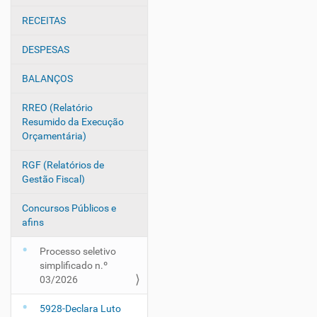
e
g
RECEITAS
a
DESPESAS
ç
ã
BALANÇOS
o
RREO (Relatório
Resumido da Execução
Orçamentária)
RGF (Relatórios de
Gestão Fiscal)
Concursos Públicos e
afins
Processo seletivo
simplificado n.º
03/2026
5928-Declara Luto