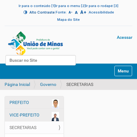
Ir para o conteúdo [1]
Ir para o menu [2]
Ir para o rodapé [3]
A+
|
A
|
Alto Contraste
Fonte:
Acessibilidade
A-
Mapa do Site
Acessar
Busca
N
Busca Avançada…
Toggle na
a
v
Página Inicial
Governo
SECRETARIAS
e
g
a
PREFEITO
ç
N
ã
a
VICE-PREFEITO
o
v
e
SECRETARIAS
g