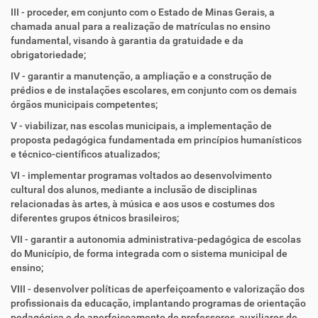
III - proceder, em conjunto com o Estado de Minas Gerais, a
chamada anual para a realização de matrículas no ensino
fundamental, visando à garantia da gratuidade e da
obrigatoriedade;
IV - garantir a manutenção, a ampliação e a construção de
prédios e de instalações escolares, em conjunto com os demais
órgãos municipais competentes;
V - viabilizar, nas escolas municipais, a implementação de
proposta pedagógica fundamentada em princípios humanísticos
e técnico-científicos atualizados;
VI - implementar programas voltados ao desenvolvimento
cultural dos alunos, mediante a inclusão de disciplinas
relacionadas às artes, à música e aos usos e costumes dos
diferentes grupos étnicos brasileiros;
VII - garantir a autonomia administrativa-pedagógica de escolas
do Município, de forma integrada com o sistema municipal de
ensino;
VIII - desenvolver políticas de aperfeiçoamento e valorização dos
profissionais da educação, implantando programas de orientação
pedagógica e de aperfeiçoamento de professores, auxiliares de