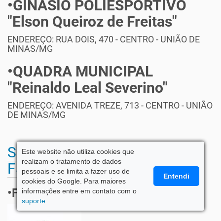
•GINÁSIO POLIESPORTIVO
"Elson Queiroz de Freitas"
ENDEREÇO: RUA DOIS, 470 - CENTRO - UNIÃO DE
MINAS/MG
•QUADRA MUNICIPAL
"Reinaldo Leal Severino"
ENDEREÇO: AVENIDA TREZE, 713 - CENTRO - UNIÃO
DE MINAS/MG
Secretaria Municipal de
Este website não utiliza cookies que
realizam o tratamento de dados
Fazenda e Planejamento
pessoais e se limita a fazer uso de
Entendi
cookies do Google. Para maiores
•FAZENDA E PLANEJAMENTO
informações entre em contato com o
suporte.