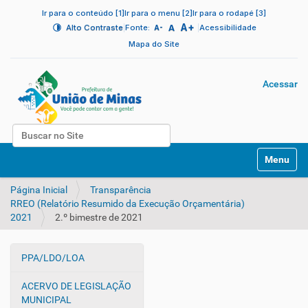
Ir para o conteúdo [1]
Ir para o menu [2]
Ir para o rodapé [3]
A+
|
A
|
Alto Contraste
Fonte:
Acessibilidade
A-
Mapa do Site
Acessar
Busca
N
Busca Avançada…
Toggle na
a
v
Página Inicial
Transparência
e
RREO (Relatório Resumido da Execução Orçamentária)
g
2021
2.º bimestre de 2021
a
ç
ã
PPA/LDO/LOA
o
N
a
ACERVO DE LEGISLAÇÃO
v
MUNICIPAL