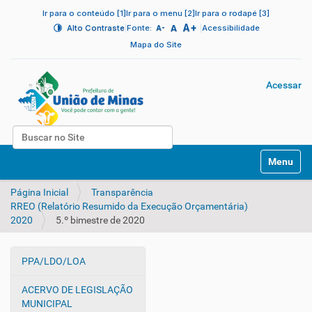
Ir para o conteúdo [1]
Ir para o menu [2]
Ir para o rodapé [3]
A+
|
A
|
Alto Contraste
Fonte:
Acessibilidade
A-
Mapa do Site
Acessar
Busca
N
Busca Avançada…
Toggle na
a
v
Página Inicial
Transparência
e
RREO (Relatório Resumido da Execução Orçamentária)
g
2020
5.º bimestre de 2020
a
ç
ã
PPA/LDO/LOA
o
N
a
ACERVO DE LEGISLAÇÃO
v
MUNICIPAL