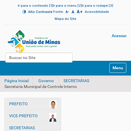
Ir para o conteúdo [1]
Ir para o menu [2]
Ir para o rodapé [3]
A+
|
A
|
Alto Contraste
Fonte:
Acessibilidade
A-
Mapa do Site
Acessar
Busca
N
Busca Avançada…
Toggle na
a
v
Página Inicial
Governo
SECRETARIAS
e
Secretaria Municipal de Controle Interno
g
a
ç
PREFEITO
ã
N
o
a
VICE-PREFEITO
v
e
SECRETARIAS