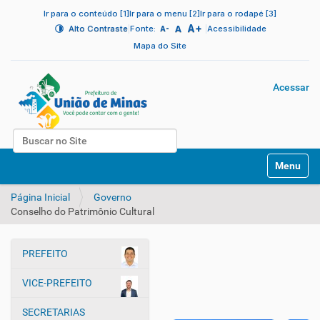
Ir para o conteúdo [1]
Ir para o menu [2]
Ir para o rodapé [3]
A+
|
A
|
Alto Contraste
Fonte:
Acessibilidade
A-
Mapa do Site
Acessar
Busca
N
Busca Avançada…
Toggle na
a
v
Página Inicial
Governo
e
Conselho do Patrimônio Cultural
g
a
ç
PREFEITO
ã
N
o
a
VICE-PREFEITO
v
e
SECRETARIAS