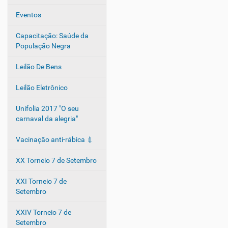
g
Eventos
a
ç
Capacitação: Saúde da
ã
População Negra
o
Leilão De Bens
Leilão Eletrônico
Unifolia 2017 "O seu
carnaval da alegria"
Vacinação anti-rábica 💉
XX Torneio 7 de Setembro
XXI Torneio 7 de
Setembro
XXIV Torneio 7 de
Setembro