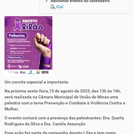
Adicionar evento ao calendário
.
iCal
u
n
i
a
o
d
e
m
i
n
a
s
.
Um convite especial e importante.
m
Na próxima sexta-feira,15 de agosto de 2025, das 13h às 16h,
g
será realizada na Câmara Municipal de União de Minas uma
.
palestra com o tema Prevenção e Combate à Violência Contra a
g
Mulher.
o
v
O evento contará com a presença das palestrantes: Dra. Queila
.
Rodrigues da Silva e Dra. Camila Assunção
b
Essa ação faz parte da campanha Agosto Lilás e tem como