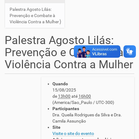
Palestra Agosto Lilás:
Prevenção e Combate à
Violência Contra a Mulher
Palestra Agosto Lilás:
Prevenção e Combate à
Violência Contra a Mulher
h
Quando
t
15/08/2025
t
de
13h00
até
16h00
p
(America/Sao_Paulo / UTC-300)
:
Participantes
/
Dra. Queila Rodrigues da Silva e Dra.
/
Camila Assunção
w
Site
w
Visite o site do evento
w