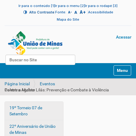
Ir para o conteúdo [1]
Ir para o menu [2]
Ir para o rodapé [3]
A+
|
A
|
Alto Contraste
Fonte:
Acessibilidade
A-
Mapa do Site
Acessar
Busca
N
Busca Avançada…
Toggle na
a
v
Página Inicial
Eventos
e
Palestra Agosto Lilás: Prevenção e Combate à Violência Contra a Mulher
g
a
ç
19º Torneio 07 de
ã
N
Setembro
o
a
v
22º Aniversário de União
e
de Minas