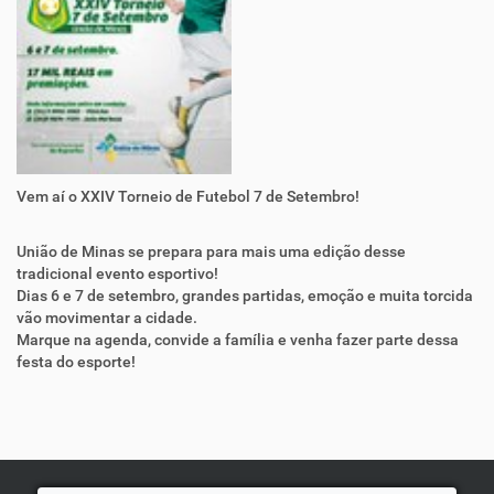
e
m
i
n
a
s
.
m
g
Vem aí o XXIV Torneio de Futebol 7 de Setembro!
.
g
União de Minas se prepara para mais uma edição desse
o
tradicional evento esportivo!
v
Dias 6 e 7 de setembro, grandes partidas, emoção e muita torcida
.
vão movimentar a cidade.
b
Marque na agenda, convide a família e venha fazer parte dessa
r
festa do esporte!
/
e
v
e
n
t