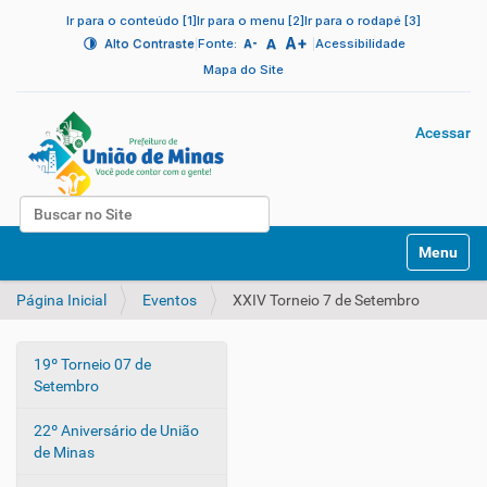
Ir para o conteúdo [1]
Ir para o menu [2]
Ir para o rodapé [3]
A+
|
A
|
Alto Contraste
Fonte:
Acessibilidade
A-
Mapa do Site
Acessar
Busca
N
Busca Avançada…
Toggle na
a
v
Página Inicial
Eventos
XXIV Torneio 7 de Setembro
e
g
a
19º Torneio 07 de
ç
N
Setembro
ã
a
o
v
22º Aniversário de União
e
de Minas
g