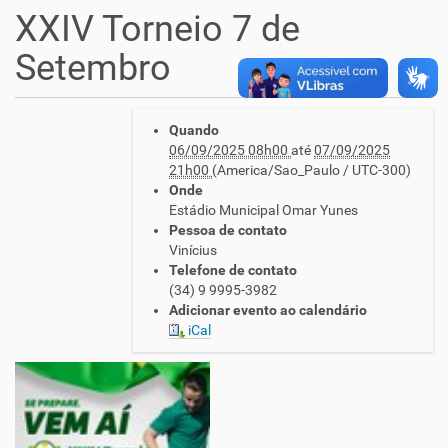
XXIV Torneio 7 de
Setembro
h
Quando
t
06/09/2025 08h00
até
07/09/2025
t
21h00
(America/Sao_Paulo / UTC-300)
p
Onde
:
Estádio Municipal Omar Yunes
/
Pessoa de contato
/
Vinícius
w
Telefone de contato
w
(34) 9 9995-3982
w
Adicionar evento ao calendário
.
iCal
u
n
i
a
o
d