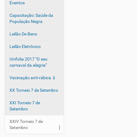
Eventos
a
ç
Capacitação: Saúde da
ã
População Negra
o
Leilão De Bens
Leilão Eletrônico
Unifolia 2017 "O seu
carnaval da alegria"
Vacinação anti-rábica 💉
XX Torneio 7 de Setembro
XXI Torneio 7 de
Setembro
XXIV Torneio 7 de
Setembro