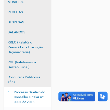
v
MUNICIPAL
e
g
RECEITAS
a
DESPESAS
ç
ã
BALANÇOS
o
RREO (Relatório
Resumido da Execução
Orçamentária)
RGF (Relatórios de
Gestão Fiscal)
Concursos Públicos e
afins
Processo Seletivo do
Conselho Tutelar nº
0001 de 2018