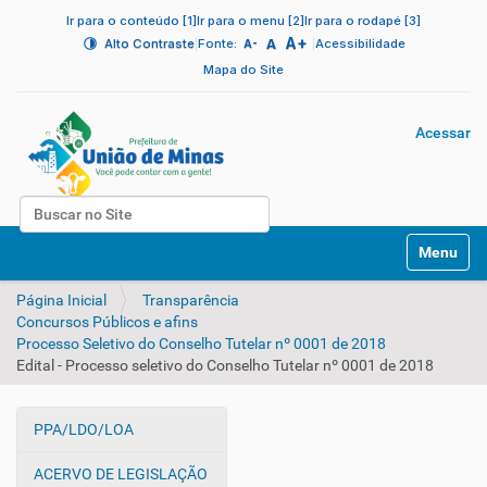
Ir para o conteúdo [1]
Ir para o menu [2]
Ir para o rodapé [3]
A+
|
A
|
Alto Contraste
Fonte:
Acessibilidade
A-
Mapa do Site
Acessar
Busca
N
Busca Avançada…
Toggle na
a
v
Página Inicial
Transparência
e
Concursos Públicos e afins
g
Processo Seletivo do Conselho Tutelar nº 0001 de 2018
a
Edital - Processo seletivo do Conselho Tutelar nº 0001 de 2018
ç
ã
o
PPA/LDO/LOA
N
a
ACERVO DE LEGISLAÇÃO