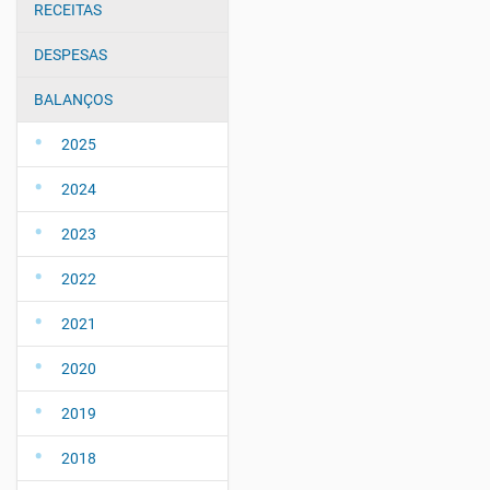
g
RECEITAS
a
DESPESAS
ç
ã
BALANÇOS
o
2025
2024
2023
2022
2021
2020
2019
2018