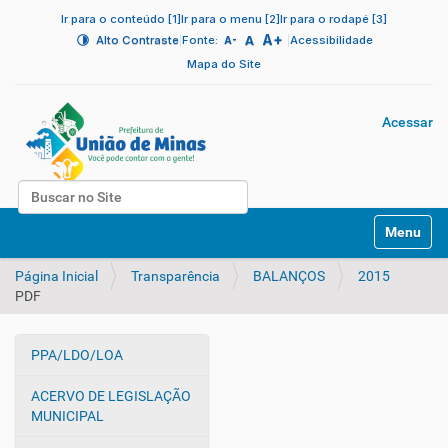
Ir para o conteúdo [1]
Ir para o menu [2]
Ir para o rodapé [3]
A+
|
A
|
Alto Contraste
Fonte:
Acessibilidade
A-
Mapa do Site
Acessar
Busca
N
Busca Avançada…
Toggle na
a
v
Página Inicial
Transparência
BALANÇOS
2015
e
PDF
g
a
ç
PPA/LDO/LOA
ã
N
o
a
ACERVO DE LEGISLAÇÃO
v
MUNICIPAL
e