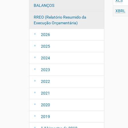
XLS
ã
:
BALANÇOS
o
XBRL
RREO (Relatório Resumido da
Execução Orçamentária)
2026
2025
2024
2023
2022
2021
2020
2019