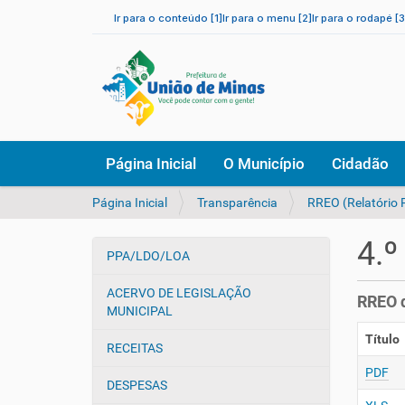
Ir para o conteúdo [1]
Ir para o menu [2]
Ir para o rodapé [3
N
Página Inicial
O Município
Cidadão
a
v
V
Página Inicial
Transparência
RREO (Relatório
e
o
g
c
a
4.º
ê
PPA/LDO/LOA
ç
N
e
ã
a
s
ACERVO DE LEGISLAÇÃO
o
RREO d
v
t
MUNICIPAL
e
á
Título
a
g
RECEITAS
q
a
PDF
u
DESPESAS
ç
i