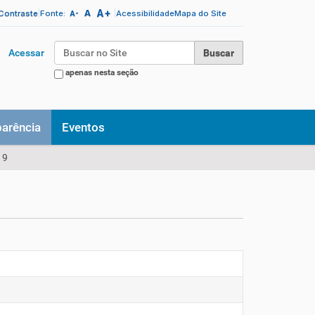
A+
|
A
|
 Contraste
Fonte:
Acessibilidade
Mapa do Site
A-
Busca
Acessar
apenas nesta seção
Busca Avançada…
parência
Eventos
19