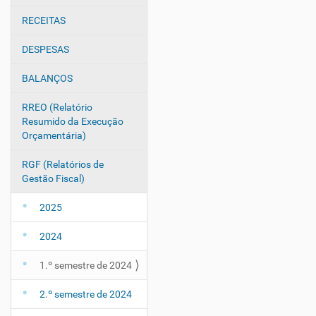
e
g
RECEITAS
a
DESPESAS
ç
ã
BALANÇOS
o
RREO (Relatório
Resumido da Execução
Orçamentária)
RGF (Relatórios de
Gestão Fiscal)
2025
2024
1.º semestre de 2024
2.º semestre de 2024