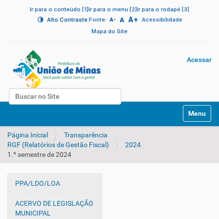
Ir para o conteúdo [1]
Ir para o menu [2]
Ir para o rodapé [3]
A+
|
A
|
Alto Contraste
Fonte:
Acessibilidade
A-
Mapa do Site
Acessar
Busca
N
Busca Avançada…
Toggle na
a
v
Página Inicial
Transparência
e
RGF (Relatórios de Gestão Fiscal)
2024
g
1.º semestre de 2024
a
ç
ã
PPA/LDO/LOA
o
N
a
ACERVO DE LEGISLAÇÃO
v
MUNICIPAL