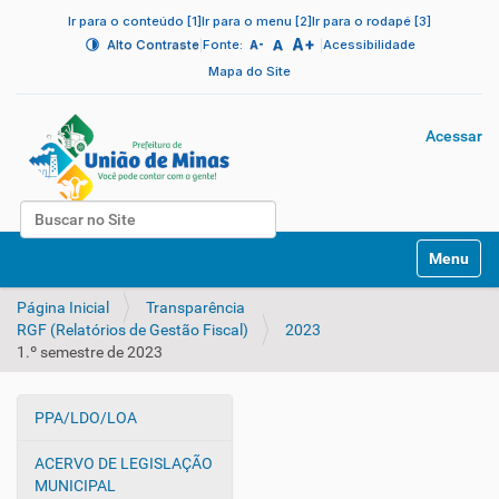
Ir para o conteúdo [1]
Ir para o menu [2]
Ir para o rodapé [3]
A+
|
A
|
Alto Contraste
Fonte:
Acessibilidade
A-
Mapa do Site
Acessar
Busca
N
Busca Avançada…
Toggle na
a
v
Página Inicial
Transparência
e
RGF (Relatórios de Gestão Fiscal)
2023
g
1.º semestre de 2023
a
ç
ã
PPA/LDO/LOA
o
N
a
ACERVO DE LEGISLAÇÃO
v
MUNICIPAL