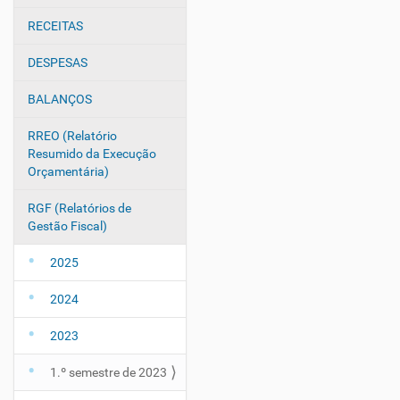
e
g
RECEITAS
a
DESPESAS
ç
ã
BALANÇOS
o
RREO (Relatório
Resumido da Execução
Orçamentária)
RGF (Relatórios de
Gestão Fiscal)
2025
2024
2023
1.º semestre de 2023