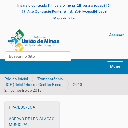
Ir para o conteúdo [1]
Ir para o menu [2]
Ir para o rodapé [3]
A+
|
A
|
Alto Contraste
Fonte:
Acessibilidade
A-
Mapa do Site
Acessar
Busca
N
Busca Avançada…
Toggle na
a
v
Página Inicial
Transparência
e
RGF (Relatórios de Gestão Fiscal)
2018
g
2.º semestre de 2018
a
ç
ã
PPA/LDO/LOA
o
N
a
ACERVO DE LEGISLAÇÃO
v
MUNICIPAL