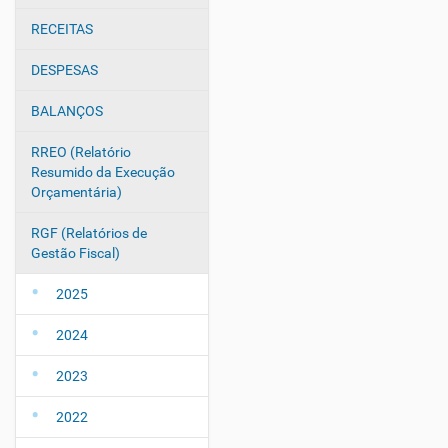
e
g
RECEITAS
a
DESPESAS
ç
ã
BALANÇOS
o
RREO (Relatório
Resumido da Execução
Orçamentária)
RGF (Relatórios de
Gestão Fiscal)
2025
2024
2023
2022