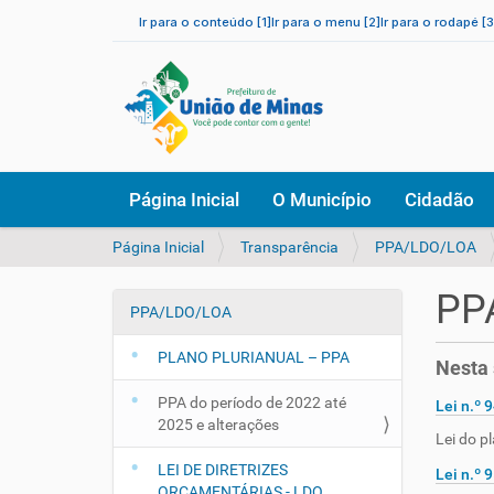
Ir para o conteúdo [1]
Ir para o menu [2]
Ir para o rodapé [3
N
Página Inicial
O Município
Cidadão
a
v
V
Página Inicial
Transparência
PPA/LDO/LOA
e
o
g
c
a
PPA
ê
PPA/LDO/LOA
ç
N
e
ã
a
s
PLANO PLURIANUAL – PPA
o
Nesta 
v
t
e
á
PPA do período de 2022 até
Lei n.º 
a
g
2025 e alterações
Lei do p
q
a
u
LEI DE DIRETRIZES
Lei n.º 
ç
i
ORÇAMENTÁRIAS - LDO