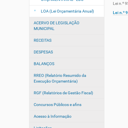
ã
Lei n.º 
:
o
LOA (Lei Orçamentária Anual)
Lei n.º 
ACERVO DE LEGISLAÇÃO
MUNICIPAL
RECEITAS
DESPESAS
BALANÇOS
RREO (Relatório Resumido da
Execução Orçamentária)
RGF (Relatórios de Gestão Fiscal)
Concursos Públicos e afins
Acesso à Informação