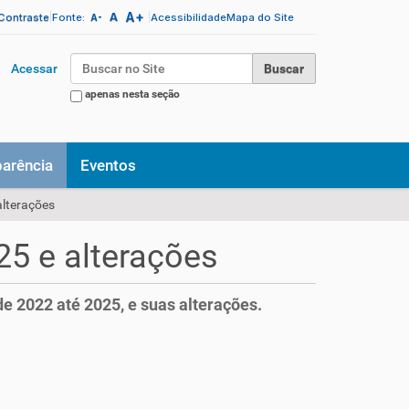
A+
|
A
|
 Contraste
Fonte:
Acessibilidade
Mapa do Site
A-
Busca
Acessar
apenas nesta seção
Busca Avançada…
parência
Eventos
alterações
25 e alterações
e 2022 até 2025, e suas alterações.