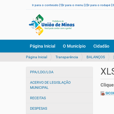
Ir para o conteúdo [1]
Ir para o menu [2]
Ir para o rodapé [3
N
Página Inicial
O Município
Cidadão
a
v
V
Página Inicial
Transparência
BALANÇOS
e
o
g
c
a
XL
ê
PPA/LDO/LOA
ç
N
e
ã
a
s
ACERVO DE LEGISLAÇÃO
o
Clique
v
t
MUNICIPAL
e
á
SICO
a
g
RECEITAS
q
a
u
DESPESAS
ç
i