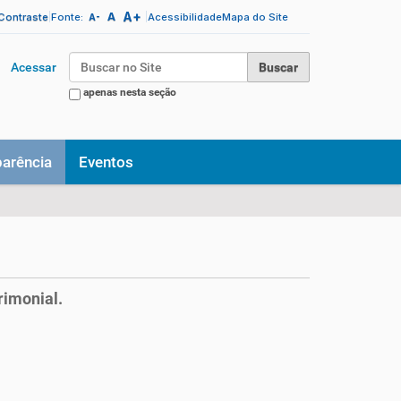
A+
|
A
|
 Contraste
Fonte:
Acessibilidade
Mapa do Site
A-
Busca
Acessar
apenas nesta seção
Busca Avançada…
parência
Eventos
rimonial.