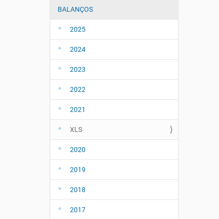
ã
:
BALANÇOS
o
2025
2024
2023
2022
2021
XLS
2020
2019
2018
2017