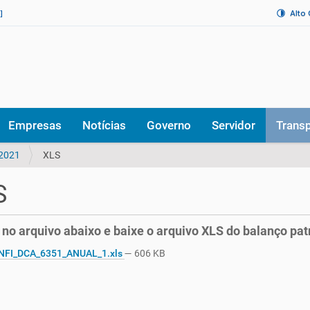
Alto
]
Empresas
Notícias
Governo
Servidor
Trans
2021
XLS
S
 no arquivo abaixo e baixe o arquivo XLS do balanço pat
NFI_DCA_6351_ANUAL_1.xls
— 606 KB