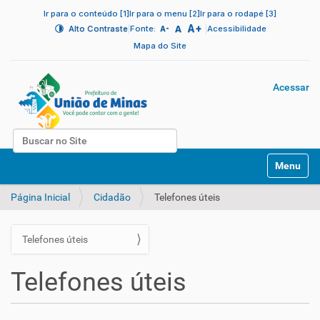
Ir para o conteúdo [1]
Ir para o menu [2]
Ir para o rodapé [3]
A+
|
A
|
Alto Contraste
Fonte:
Acessibilidade
A-
Mapa do Site
Acessar
Busca
N
Busca Avançada…
Toggle na
a
v
Página Inicial
Cidadão
Telefones úteis
e
g
a
Telefones úteis
ç
N
ã
a
o
Telefones úteis
v
e
g