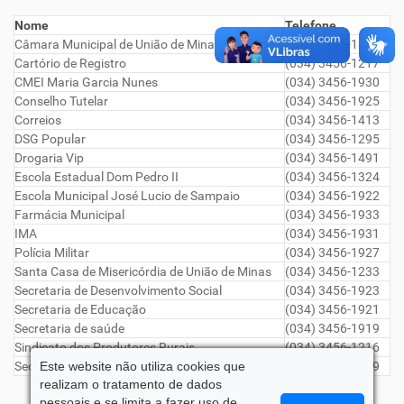
a
Nome
Telefone
ç
Câmara Municipal de União de Minas
(034) 3456-1366
ã
Cartório de Registro
(034) 3456-1217
o
CMEI Maria Garcia Nunes
(034) 3456-1930
Conselho Tutelar
(034) 3456-1925
Correios
(034) 3456-1413
DSG Popular
(034) 3456-1295
Drogaria Vip
(034) 3456-1491
Escola Estadual Dom Pedro II
(034) 3456-1324
Escola Municipal José Lucio de Sampaio
(034) 3456-1922
Farmácia Municipal
(034) 3456-1933
IMA
(034) 3456-1931
Polícia Militar
(034) 3456-1927
Santa Casa de Misericórdia de União de Minas
(034) 3456-1233
Secretaria de Desenvolvimento Social
(034) 3456-1923
Secretaria de Educação
(034) 3456-1921
Secretaria de saúde
(034) 3456-1919
Sindicato dos Produtores Rurais
(034) 3456-1216
Secretaria Municipal de Cultura
Este website não utiliza cookies que
(034) 3456-1929
realizam o tratamento de dados
pessoais e se limita a fazer uso de