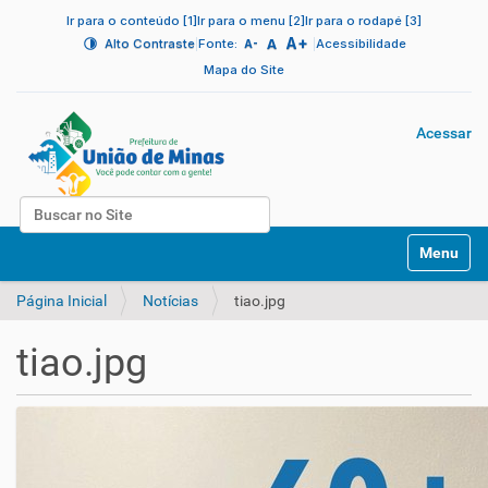
Ir para o conteúdo [1]
Ir para o menu [2]
Ir para o rodapé [3]
A+
|
A
|
Alto Contraste
Fonte:
Acessibilidade
A-
Mapa do Site
Acessar
Busca
N
Busca Avançada…
Toggle na
a
v
Página Inicial
Notícias
tiao.jpg
e
g
a
tiao.jpg
ç
ã
o