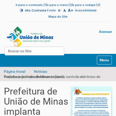
Ir para o conteúdo [1]
Ir para o menu [2]
Ir para o rodapé [3]
A+
|
A
|
Alto Contraste
Fonte:
Acessibilidade
A-
Mapa do Site
Acessar
Busca
N
Busca Avançada…
Toggle na
a
v
Página Inicial
Notícias
e
Prefeitura de União de Minas implanta controle eletrônico de frequência por reconhecimento facial.
g
a
ç
Prefeitura de
ã
o
União de Minas
implanta