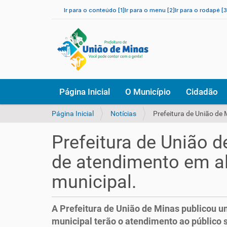
Ir para o conteúdo [1]
Ir para o menu [2]
Ir para o rodapé [3
N
Página Inicial
O Município
Cidadão
a
v
V
Página Inicial
Notícias
Prefeitura de União de
e
o
g
c
a
Prefeitura de União 
ê
ç
e
ã
de atendimento em al
s
o
t
municipal.
á
a
q
A Prefeitura de União de Minas publicou u
u
municipal terão o atendimento ao público 
i