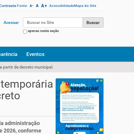
A+
|
A
|
 Contraste
Fonte:
Acessibilidade
Mapa do Site
A-
Busca
Acessar
apenas nesta seção
Busca Avançada…
parência
Eventos
 partir de decreto municipal.
 temporária
creto
da administração
de 2026, conforme