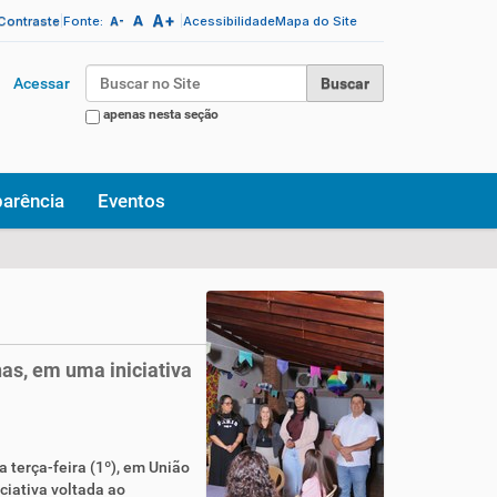
A+
|
A
|
 Contraste
Fonte:
Acessibilidade
Mapa do Site
A-
Busca
Acessar
apenas nesta seção
Busca Avançada…
parência
Eventos
as, em uma iniciativa
 terça-feira (1º), em União
ciativa voltada ao