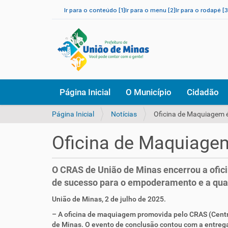
Ir para o conteúdo [1]
Ir para o menu [2]
Ir para o rodapé [3
N
Página Inicial
O Município
Cidadão
a
v
V
Página Inicial
Notícias
Oficina de Maquiagem 
e
o
g
c
a
Oficina de Maquiage
ê
ç
e
ã
s
o
O CRAS de União de Minas encerrou a ofici
t
de sucesso para o empoderamento e a quali
á
a
União de Minas, 2 de julho de 2025.
q
– A oficina de maquiagem promovida pelo CRAS (Centro 
u
de Minas. O evento de conclusão contou com a entrega 
i