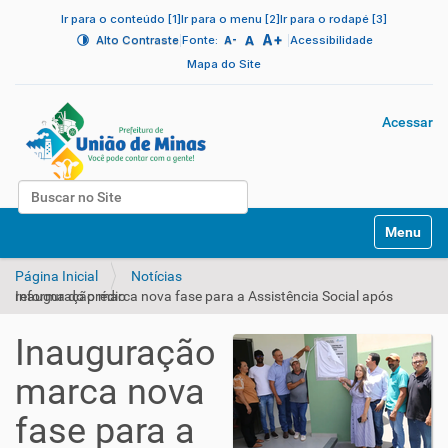
Ir para o conteúdo [1]
Ir para o menu [2]
Ir para o rodapé [3]
A+
|
A
|
Alto Contraste
Fonte:
Acessibilidade
A-
Mapa do Site
Acessar
Busca
N
Busca Avançada…
Toggle na
a
v
Página Inicial
Notícias
e
Inauguração marca nova fase para a Assistência Social após reforma do prédio
g
a
ç
Inauguração
ã
o
marca nova
fase para a