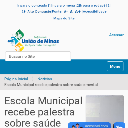
Ir para o conteúdo [1]
Ir para o menu [2]
Ir para o rodapé [3]
A+
|
A
|
Alto Contraste
Fonte:
Acessibilidade
A-
Mapa do Site
Acessar
Busca
N
Busca Avançada…
Toggle na
a
v
Página Inicial
Notícias
e
Escola Municipal recebe palestra sobre saúde mental
g
a
ç
Escola Municipal
ã
o
recebe palestra
sobre saúde