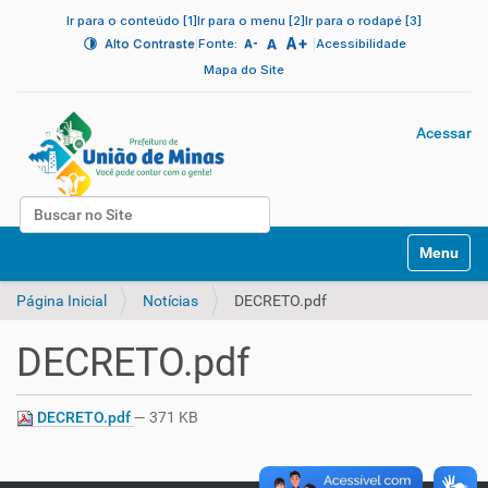
Ir para o conteúdo [1]
Ir para o menu [2]
Ir para o rodapé [3]
A+
|
A
|
Alto Contraste
Fonte:
Acessibilidade
A-
Mapa do Site
Acessar
Busca
N
Busca Avançada…
Toggle na
a
v
Página Inicial
Notícias
DECRETO.pdf
e
g
a
DECRETO.pdf
ç
ã
o
DECRETO.pdf
— 371 KB