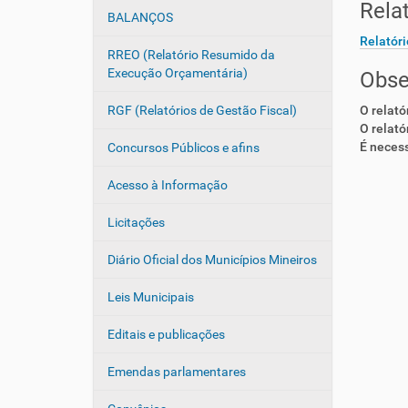
Rela
ã
:
BALANÇOS
o
Relatóri
RREO (Relatório Resumido da
Execução Orçamentária)
Obse
RGF (Relatórios de Gestão Fiscal)
O relató
O relató
É necess
Concursos Públicos e afins
Acesso à Informação
Licitações
Diário Oficial dos Municípios Mineiros
Leis Municipais
Editais e publicações
Emendas parlamentares