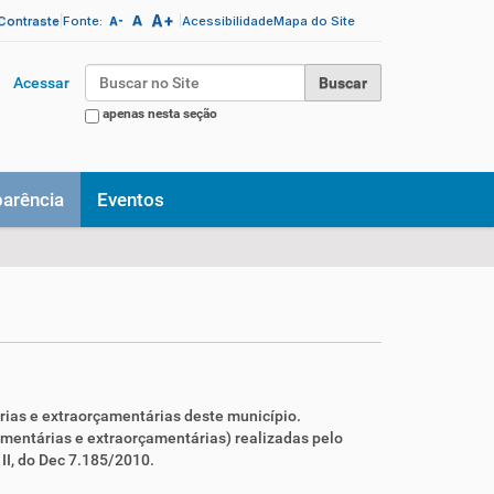
A+
|
A
|
 Contraste
Fonte:
Acessibilidade
Mapa do Site
A-
Busca
Acessar
apenas nesta seção
Busca Avançada…
parência
Eventos
rias e extraorçamentárias deste município.
çamentárias e extraorçamentárias) realizadas pelo
 II, do Dec 7.185/2010.