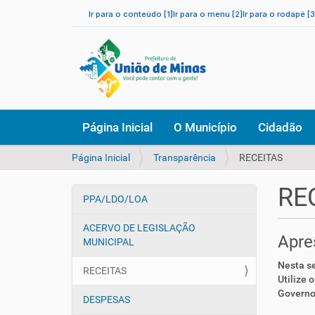
Ir para o conteúdo [1]
Ir para o menu [2]
Ir para o rodapé [3
N
Página Inicial
O Município
Cidadão
a
v
V
Página Inicial
Transparência
RECEITAS
e
o
g
c
a
RE
ê
PPA/LDO/LOA
ç
N
e
ã
a
s
ACERVO DE LEGISLAÇÃO
o
v
Apre
t
MUNICIPAL
e
á
Nesta se
a
g
RECEITAS
Utilize 
q
a
Governo 
u
DESPESAS
ç
i