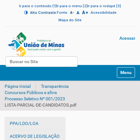
Ir para o conteúdo [1]
Ir para o menu [2]
Ir para o rodapé [3]
A+
|
A
|
Alto Contraste
Fonte:
Acessibilidade
A-
Mapa do Site
Acessar
Busca
N
Busca Avançada…
Toggle na
a
v
Página Inicial
Transparência
e
Concursos Públicos e afins
g
Processo Seletivo Nº 001/2023
a
LISTA-PARCIAL-DE-CANDIDATOS.pdf
ç
ã
o
PPA/LDO/LOA
N
a
ACERVO DE LEGISLAÇÃO