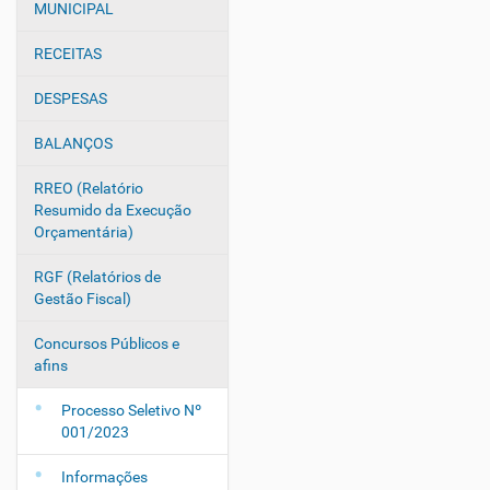
v
MUNICIPAL
e
g
RECEITAS
a
DESPESAS
ç
ã
BALANÇOS
o
RREO (Relatório
Resumido da Execução
Orçamentária)
RGF (Relatórios de
Gestão Fiscal)
Concursos Públicos e
afins
Processo Seletivo Nº
001/2023
Informações