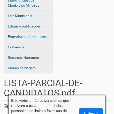
Diário Oficial dos
Municípios Mineiros
Leis Municipais
Editais e publicações
Emendas parlamentares
Convênios
Recursos Humanos
Diárias de viagem
LISTA-PARCIAL-DE-
CANDIDATOS.pdf
Este website não utiliza cookies que
realizam o tratamento de dados
LISTA-PARCIAL-DE-CANDIDATOS.pdf
— 150 KB
pessoais e se limita a fazer uso de
Entendi