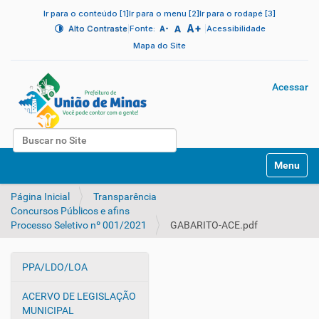
Ir para o conteúdo [1]
Ir para o menu [2]
Ir para o rodapé [3]
A+
|
A
|
Alto Contraste
Fonte:
Acessibilidade
A-
Mapa do Site
Acessar
Busca
N
Busca Avançada…
Toggle na
a
v
Página Inicial
Transparência
e
Concursos Públicos e afins
g
Processo Seletivo nº 001/2021
GABARITO-ACE.pdf
a
ç
ã
PPA/LDO/LOA
o
N
a
ACERVO DE LEGISLAÇÃO
v
MUNICIPAL