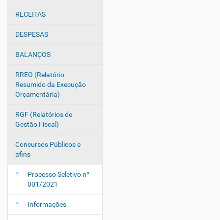
e
g
RECEITAS
a
DESPESAS
ç
ã
BALANÇOS
o
RREO (Relatório
Resumido da Execução
Orçamentária)
RGF (Relatórios de
Gestão Fiscal)
Concursos Públicos e
afins
Processo Seletivo nº
001/2021
Informações