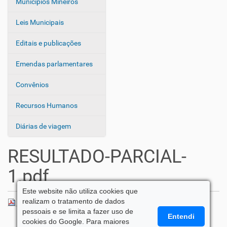
Municípios Mineiros
Leis Municipais
Editais e publicações
Emendas parlamentares
Convênios
Recursos Humanos
Diárias de viagem
RESULTADO-PARCIAL-
1.pdf
Este website não utiliza cookies que
realizam o tratamento de dados
RESULTADO-PARCIAL-1.pdf
— 175 KB
pessoais e se limita a fazer uso de
Entendi
cookies do Google. Para maiores