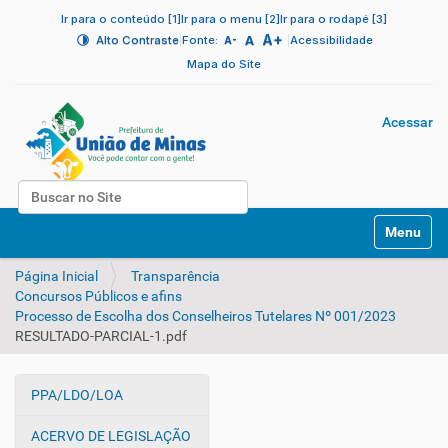
Ir para o conteúdo [1]
Ir para o menu [2]
Ir para o rodapé [3]
A+
|
A
|
Alto Contraste
Fonte:
Acessibilidade
A-
Mapa do Site
Acessar
Busca
N
Busca Avançada…
Toggle na
a
v
Página Inicial
Transparência
e
Concursos Públicos e afins
g
Processo de Escolha dos Conselheiros Tutelares Nº 001/2023
a
RESULTADO-PARCIAL-1.pdf
ç
ã
o
PPA/LDO/LOA
N
a
ACERVO DE LEGISLAÇÃO