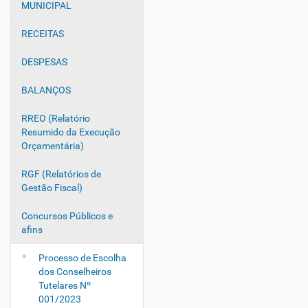
v
MUNICIPAL
e
g
RECEITAS
a
DESPESAS
ç
ã
BALANÇOS
o
RREO (Relatório
Resumido da Execução
Orçamentária)
RGF (Relatórios de
Gestão Fiscal)
Concursos Públicos e
afins
Processo de Escolha
dos Conselheiros
Tutelares Nº
001/2023