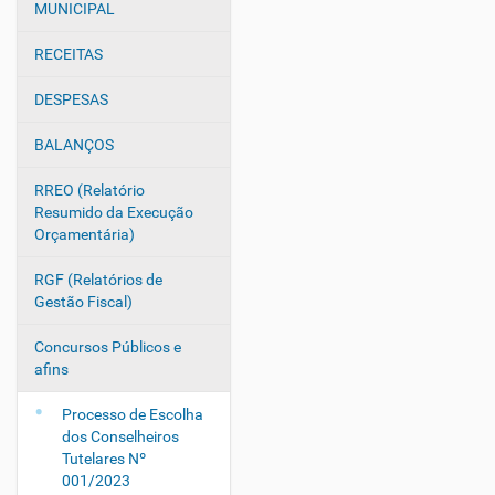
v
MUNICIPAL
e
g
RECEITAS
a
DESPESAS
ç
ã
BALANÇOS
o
RREO (Relatório
Resumido da Execução
Orçamentária)
RGF (Relatórios de
Gestão Fiscal)
Concursos Públicos e
afins
Processo de Escolha
dos Conselheiros
Tutelares Nº
001/2023