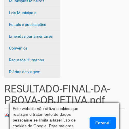
Municípios Mineiros
Leis Municipais
Editais e publicações
Emendas parlamentares
Convênios
Recursos Humanos
Diárias de viagem
RESULTADO-FINAL-DA-
PROVA-OBJETIVA.pdf
Este website não utiliza cookies que
realizam o tratamento de dados
RESULTADO-FINAL-DA-PROVA-OBJETIVA.pdf
— 136 KB
pessoais e se limita a fazer uso de
Entendi
cookies do Google. Para maiores