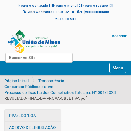
Ir para o conteúdo [1]
Ir para o menu [2]
Ir para o rodapé [3]
A+
|
A
|
Alto Contraste
Fonte:
Acessibilidade
A-
Mapa do Site
Acessar
Busca
N
Busca Avançada…
Toggle na
a
v
Página Inicial
Transparência
e
Concursos Públicos e afins
g
Processo de Escolha dos Conselheiros Tutelares Nº 001/2023
a
RESULTADO-FINAL-DA-PROVA-OBJETIVA.pdf
ç
ã
o
PPA/LDO/LOA
N
a
ACERVO DE LEGISLAÇÃO