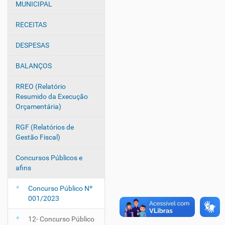
v
MUNICIPAL
e
g
RECEITAS
a
DESPESAS
ç
ã
BALANÇOS
o
RREO (Relatório
Resumido da Execução
Orçamentária)
RGF (Relatórios de
Gestão Fiscal)
Concursos Públicos e
afins
Concurso Público Nº
001/2023
12- Concurso Público