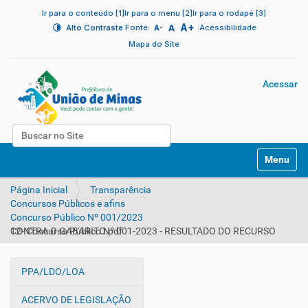
Ir para o conteúdo [1]
Ir para o menu [2]
Ir para o rodapé [3]
A+
|
A
|
Alto Contraste
Fonte:
Acessibilidade
A-
Mapa do Site
Acessar
Busca
N
Busca Avançada…
Toggle na
a
v
Página Inicial
Transparência
e
Concursos Públicos e afins
g
Concurso Público Nº 001/2023
a
12- Concurso Público Nº 001-2023 - RESULTADO DO RECURSO CONTRA O GABARITO.pdf
ç
ã
o
PPA/LDO/LOA
N
a
ACERVO DE LEGISLAÇÃO