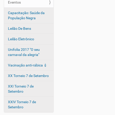
Eventos
a
ç
Capacitação: Saúde da
ã
População Negra
o
Leilão De Bens
Leilão Eletrônico
Unifolia 2017 "O seu
carnaval da alegria"
Vacinação anti-rábica 💉
XX Torneio 7 de Setembro
XXI Torneio 7 de
Setembro
XXIV Torneio 7 de
Setembro