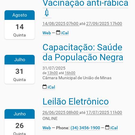
Vacinação anti-rábica
2
0
0
0
:
0
9
0
:
💉
0
2
-
:
0
Agosto
0
5
0
0
0
2
14/08/2025 07h00
até
27/09/2025 17h00
-
14
7
0
-
0
0
T
-
0
Web
iCal
2
Quinta
8
2
0
3
5
-
1
Capacitação: Saúde
2
:
2
-
1
:
:
0
0
0
da População Negra
4
0
0
0
2
8
Julho
T
0
0
2
5
-
0
:
31/07/2025
0
-
31
2
7
de
13h00
até
16h00
0
2
0
8
Câmara Municipal de União de Minas
:
Quinta
0
5
7
T
0
-
-
-
iCal
2
0
0
0
3
3
:
3
Leilão Eletrônico
8
1
2
:
0
:
-
T
0
5
0
0
1
1
2
9
26/06/2025 08h00
até
17/07/2025 11h00
Junho
-
0
5
3
5
:
ONLINE
0
T
:
-
26
5
3
Web
Phone
:
(34) 3456-1900
iCal
1
0
0
9
:
Quinta