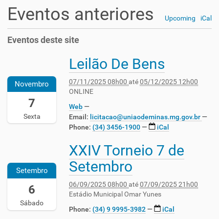
Eventos anteriores
Upcoming
iCal
Eventos deste site
Leilão De Bens
2
0
2
07/11/2025 08h00
até
05/12/2025 12h00
Novembro
5
ONLINE
-
7
Web
1
Sexta
Email:
licitacao@uniaodeminas.mg.gov.br
1
Phone
:
(34) 3456-1900
iCal
-
0
XXIV Torneio 7 de
2
7
0
T
Setembro
2
0
Setembro
5
8
06/09/2025 08h00
até
07/09/2025 21h00
-
6
:
Estádio Municipal Omar Yunes
0
0
Sábado
9
0
Phone
:
(34) 9 9995-3982
iCal
-
: