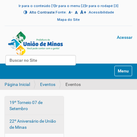
Ir para o conteúdo [1]
Ir para o menu [2]
Ir para o rodapé [3]
A+
|
A
|
Alto Contraste
Fonte:
Acessibilidade
A-
Mapa do Site
Acessar
Busca
N
Busca Avançada…
Toggle na
a
v
Página Inicial
Eventos
Eventos
e
g
a
19º Torneio 07 de
ç
N
Setembro
ã
a
o
v
22º Aniversário de União
e
de Minas
g