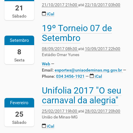
0
:
8
:
-
21/10/2017 21h00
até
22/10/2017 03h00
-
21
3
0
:
0
0
1
:
iCal
0
0
0
7
Sábado
0
0
2
0
:
-
-
0
19º Torneio 07 de
2
0
:
0
1
2
0
1
0
0
7
Setembro
1
1
9
0
-
T
Setembro
T
7
-
-
0
1
2
08/09/2017 08h30
até
10/09/2017 22h00
-
0
8
0
3
1
1
Estádio Omar Yunes
0
9
3
:
:
:
Sexta
9
-
:
0
0
Web
0
-
0
0
0
0
Email:
esportes@uniaodeminas.mg.gov.br
0
0
8
0
:
Phone
:
034 3456-1921
iCal
:
8
T
2
0
0
T
1
0
0
Unifolia 2017 "O seu
2
0
0
2
1
-
0
-
8
carnaval da alegria"
:
8
0
1
0
Fevereiro
:
0
-
3
7
2
3
0
0
:
25/02/2017 19h00
até
28/02/2017 20h00
-
:
25
0
:
9
0
União de Minas-MG
0
0
:
0
-
Sábado
0
2
0
iCal
0
0
0
-
2
0