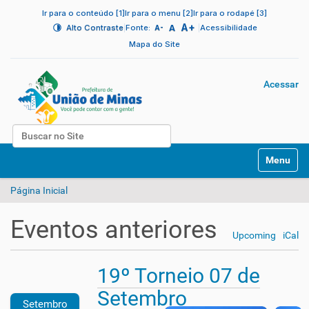
Ir para o conteúdo [1]
Ir para o menu [2]
Ir para o rodapé [3]
A+
|
A
|
Alto Contraste
Fonte:
Acessibilidade
A-
Mapa do Site
Acessar
Busca
N
Busca Avançada…
Toggle na
a
v
Página Inicial
e
g
a
Eventos anteriores
ç
Upcoming
iCal
ã
o
19º Torneio 07 de
2
0
Setembro
1
Setembro