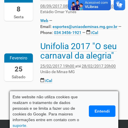
7
08/09/2017 08h30
até
10/09/2017 22h00
-
8
Estádio Omar Yunes
0
Sexta
9
Web
-
Email:
esportes@uniaodeminas.mg.gov.br
0
Phone
:
034 3456-1921
iCal
8
T
Unifolia 2017 "O seu
2
0
0
8
carnaval da alegria"
1
Fevereiro
:
7
3
25/02/2017 19h00
até
28/02/2017 20h00
-
25
0
União de Minas-MG
0
:
Sábado
2
iCal
0
-
0
2
-
5
« 10 itens anteriores
Este website não utiliza cookies que
0
T
realizam o tratamento de dados
3
1
pessoais e se limita a fazer uso de
:
Entendi
9
cookies do Google. Para maiores
0
:
informações entre em contato com o
0
0
suporte.
2